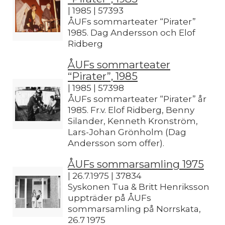
| 1985 | 57393
ÅUFs sommarteater “Pirater”
1985. Dag Andersson och Elof
Ridberg
ÅUFs sommarteater
“Pirater”, 1985
| 1985 | 57398
ÅUFs sommarteater “Pirater” år
1985. Fr.v. Elof Ridberg, Benny
Silander, Kenneth Kronström,
Lars-Johan Grönholm (Dag
Andersson som offer).
ÅUFs sommarsamling 1975
| 26.7.1975 | 37834
Syskonen Tua & Britt Henriksson
uppträder på ÅUFs
sommarsamling på Norrskata,
26.7 1975