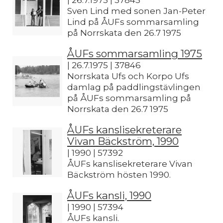
| 26.7.1975 | 37845
Sven Lind med sonen Jan-Peter
Lind på ÅUFs sommarsamling
på Norrskata den 26.7 1975
ÅUFs sommarsamling 1975
| 26.7.1975 | 37846
Norrskata Ufs och Korpo Ufs
damlag på paddlingstävlingen
på ÅUFs sommarsamling på
Norrskata den 26.7 1975
ÅUFs kanslisekreterare
Vivan Bäckström, 1990
| 1990 | 57392
ÅUFs kanslisekreterare Vivan
Bäckström hösten 1990.
ÅUFs kansli, 1990
| 1990 | 57394
ÅUFs kansli.