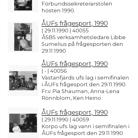
Förbundssekreterarstolen
hösten 1990.
ÅUFs frågesport, 1990
| 29.11.1990 | 40055
ÅSBS verksamhetsledare Libbe
Sumelius på frågesporten den
29.11 1990
ÅUFs frågesport, 1990
| - | 40056
Västanfjärds ufs lag i semifinalen
i ÅUFs frågesport den 29.11 1990.
Fr.v. Pia Shauman, Anna-Lena
Rönnblom, Ken Heino
ÅUFs frågesport, 1990
| 29.11.1990 | 40059
Korpo ufs lag vann i semifinalen i
ÅUFs frågesport den 29.11 1990