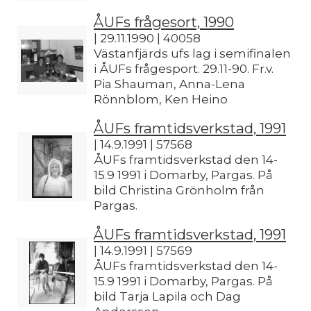
ÅUFs frågesort, 1990
| 29.11.1990 | 40058
Västanfjärds ufs lag i semifinalen
i ÅUFs frågesport. 29.11-90. Fr.v.
Pia Shauman, Anna-Lena
Rönnblom, Ken Heino
ÅUFs framtidsverkstad, 1991
| 14.9.1991 | 57568
ÅUFs framtidsverkstad den 14-
15.9 1991 i Domarby, Pargas. På
bild Christina Grönholm från
Pargas.
ÅUFs framtidsverkstad, 1991
| 14.9.1991 | 57569
ÅUFs framtidsverkstad den 14-
15.9 1991 i Domarby, Pargas. På
bild Tarja Lapila och Dag