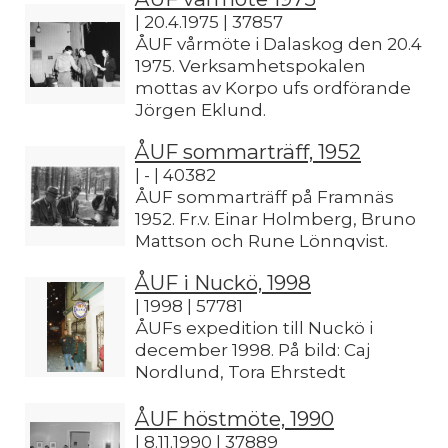
| 20.4.1975 | 37857
ÅUF vårmöte i Dalaskog den 20.4
1975. Verksamhetspokalen
mottas av Korpo ufs ordförande
Jörgen Eklund.
ÅUF sommarträff, 1952
| - | 40382
ÅUF sommarträff på Framnäs
1952. Fr.v. Einar Holmberg, Bruno
Mattson och Rune Lönnqvist.
ÅUF i Nuckö, 1998
| 1998 | 57781
ÅUFs expedition till Nuckö i
december 1998. På bild: Caj
Nordlund, Tora Ehrstedt
ÅUF höstmöte, 1990
| 8.11.1990 | 37889