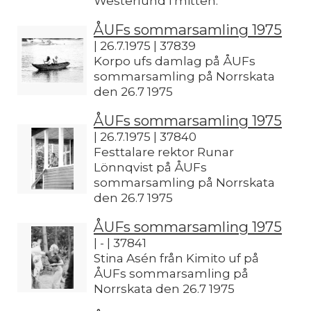
Westerlund i mitten.
ÅUFs sommarsamling 1975
| 26.7.1975 | 37839
Korpo ufs damlag på ÅUFs
sommarsamling på Norrskata
den 26.7 1975
ÅUFs sommarsamling 1975
| 26.7.1975 | 37840
Festtalare rektor Runar
Lönnqvist på ÅUFs
sommarsamling på Norrskata
den 26.7 1975
ÅUFs sommarsamling 1975
| - | 37841
Stina Asén från Kimito uf på
ÅUFs sommarsamling på
Norrskata den 26.7 1975