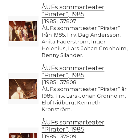
ÅUFs sommarteater
“Pirater”, 1985
| 1985 | 37807
ÅUFs sommarteater “Pirater”
från 1985. Fr.v. Dag Andersson,
Anita Fagerström, Inger
Helenius, Lars-Johan Grönholm,
Benny Silander.
ÅUFs sommarteater
“Pirater”, 1985
| 1985 | 37808
ÅUFs sommarteater “Pirater” år
1985. Fr.v. Lars-Johan Grönholm,
Elof Ridberg, Kenneth
Kronström.
ÅUFs sommarteater
“Pirater”, 1985
| 1985 | 37809