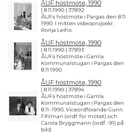
ÅUF höstmöte, 1990
| 8.11.1990 | 37892
ÅUFs höstmöte i Pargas den 8.11
1990. I mitten videoprojsekr.
Ronja Leiho.
ÅUF höstmöte, 1990
| 8.11.1990 | 37893
ÅUFs höstmöte i Gamla
Kommunalstugan i Pargas den
8.11 1990.
ÅUF höstmöte, 1990
| 8.11.1990 | 37894
ÅUFs höstmöte i Gamla
Kommunalstugan i Pargas den
8.11 -1990. Viceordförande Gunn
Fihlman (ordf. för mötet) och
Carola Bryggmann (ordf. -91) på
bild.