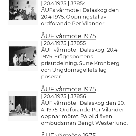
| 20.4.1975 | 37854
ÅUFs vårmöte i Dalaskog den
20.4 1975. Öppningstal av
ordförande Per Vilander.
ÅUF vårmöte 1975
| 20.4.1975 | 37855
ÅUF vårmöte i Dalaskog, 20.4
1975. Frågesportens
prisutdelning. Sune Kronberg
och Ungdomsgellets lag
poserar.
ÅUF vårmöte 1975
| 20.4.1975 | 37856
ÅUF vårmöte i Dalaskog den 20.
4. 1975. Ordförande Per Vilander
öppnar mötet. På bild även
ombudsman Bengt Westerlund.
ÅUF vårmöte 1975