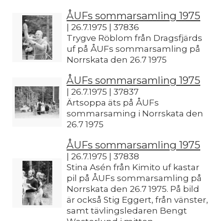
ÅUFs sommarsamling 1975
| 26.7.1975 | 37836
Trygve Röblom från Dragsfjärds
uf på ÅUFs sommarsamling på
Norrskata den 26.7 1975
ÅUFs sommarsamling 1975
| 26.7.1975 | 37837
Ärtsoppa äts på ÅUFs
sommarsaming i Norrskata den
26.7 1975
ÅUFs sommarsamling 1975
| 26.7.1975 | 37838
Stina Asén från Kimito uf kastar
pil på ÅUFs sommarsamling på
Norrskata den 26.7 1975. På bild
är också Stig Eggert, från vänster,
samt tävlingsledaren Bengt