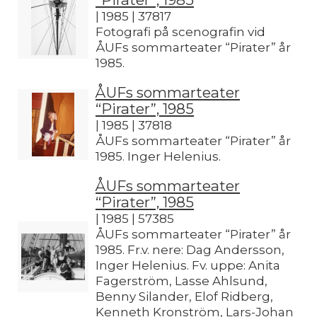
| 1985 | 37817
Fotografi på scenografin vid
ÅUFs sommarteater “Pirater” år
1985.
ÅUFs sommarteater
“Pirater”, 1985
| 1985 | 37818
ÅUFs sommarteater “Pirater” år
1985. Inger Helenius.
ÅUFs sommarteater
“Pirater”, 1985
| 1985 | 57385
ÅUFs sommarteater “Pirater” år
1985. Fr.v. nere: Dag Andersson,
Inger Helenius. Fv. uppe: Anita
Fagerström, Lasse Ahlsund,
Benny Silander, Elof Ridberg,
Kenneth Kronström, Lars-Johan