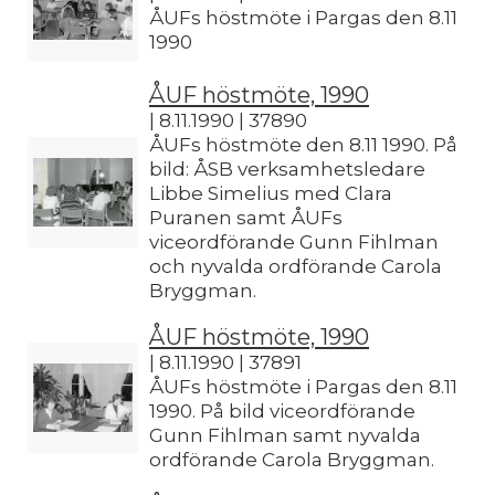
ÅUFs höstmöte i Pargas den 8.11
1990
ÅUF höstmöte, 1990
| 8.11.1990 | 37890
ÅUFs höstmöte den 8.11 1990. På
bild: ÅSB verksamhetsledare
Libbe Simelius med Clara
Puranen samt ÅUFs
viceordförande Gunn Fihlman
och nyvalda ordförande Carola
Bryggman.
ÅUF höstmöte, 1990
| 8.11.1990 | 37891
ÅUFs höstmöte i Pargas den 8.11
1990. På bild viceordförande
Gunn Fihlman samt nyvalda
ordförande Carola Bryggman.