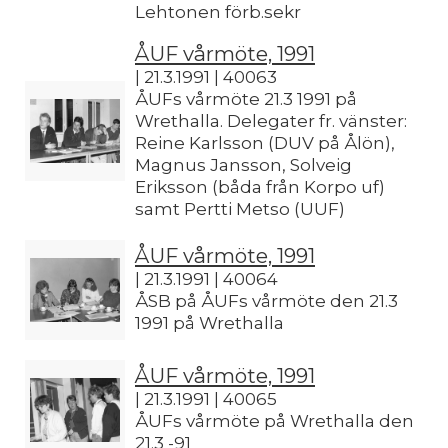
Lehtonen förb.sekr
ÅUF vårmöte, 1991
| 21.3.1991 | 40063
ÅUFs vårmöte 21.3 1991 på
Wrethalla. Delegater fr. vänster:
Reine Karlsson (DUV på Ålön),
Magnus Jansson, Solveig
Eriksson (båda från Korpo uf)
samt Pertti Metso (UUF)
ÅUF vårmöte, 1991
| 21.3.1991 | 40064
ÅSB på ÅUFs vårmöte den 21.3
1991 på Wrethalla
ÅUF vårmöte, 1991
| 21.3.1991 | 40065
ÅUFs vårmöte på Wrethalla den
21.3 -91