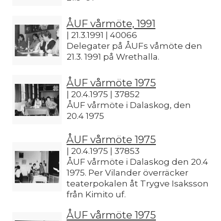
ÅUF vårmöte, 1991
| 21.3.1991 | 40066
Delegater på ÅUFs våmöte den
21.3. 1991 på Wrethalla.
ÅUF vårmöte 1975
| 20.4.1975 | 37852
ÅUF vårmöte i Dalaskog, den
20.4 1975
ÅUF vårmöte 1975
| 20.4.1975 | 37853
ÅUF vårmöte i Dalaskog den 20.4
1975. Per Vilander överräcker
teaterpokalen åt Trygve Isaksson
från Kimito uf.
ÅUF vårmöte 1975