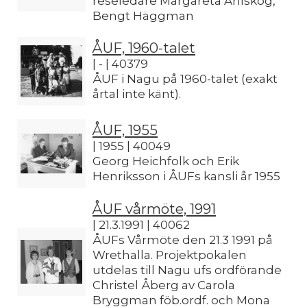
reseledare Margareta Ahlskog,
Bengt Häggman
ÅUF, 1960-talet
| - | 40379
ÅUF i Nagu på 1960-talet (exakt
årtal inte känt).
ÅUF, 1955
| 1955 | 40049
Georg Heichfolk och Erik
Henriksson i ÅUFs kansli år 1955
ÅUF vårmöte, 1991
| 21.3.1991 | 40062
ÅUFs Vårmöte den 21.3 1991 på
Wrethalla. Projektpokalen
utdelas till Nagu ufs ordförande
Christel Åberg av Carola
Bryggman föb.ordf. och Mona