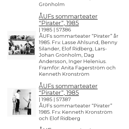
Grönholm
ÅUFs sommarteater
“Pirater”, 1985
| 1985 | 57386
ÅUFs sommarteater “Pirater” år
1985. Fr.v. Lasse Ahlsund, Benny
Silander, Elof Ridberg, Lars-
Johan Grönholm, Dag
Andersson, Inger Helenius.
Framför: Anita Fagerström och
Kenneth Kronström
ÅUFs sommarteater
“Pirater”, 1985
| 1985 | 57387
ÅUFs sommarteater “Pirater”
1985. Fr.v. Kenneth Kronström
och Elof Ridberg