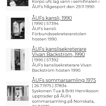
Korpo ufs lag vann i semifinalen i
ÅUFs frågesport den 29.11 1990
ÅUFs kansli, 1990
| 1990 | 57394
ÅUFs kansli.
Förbundssekreterarstolen
hösten 1990.
ÅUFs kanslisekreterare
Vivan Bäckström, 1990
| 1990 | 57392
ÅUFs kanslisekreterare Vivan
Bäckström hösten 1990.
ÅUFs sommarsamling 1975
| 26.7.1975 | 37834
Syskonen Tua & Britt Henriksson
uppträder på ÅUFs
sommarsamling på Norrskata,