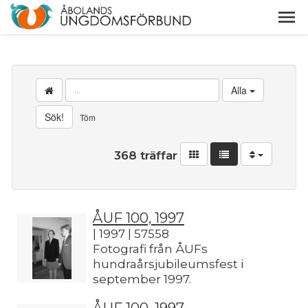
Alla
Sök!
Töm
368 träffar
ÅUF 100, 1997
| 1997 | 57558
Fotografi från ÅUFs
hundraårsjubileumsfest i
september 1997.
ÅUF 100, 1997