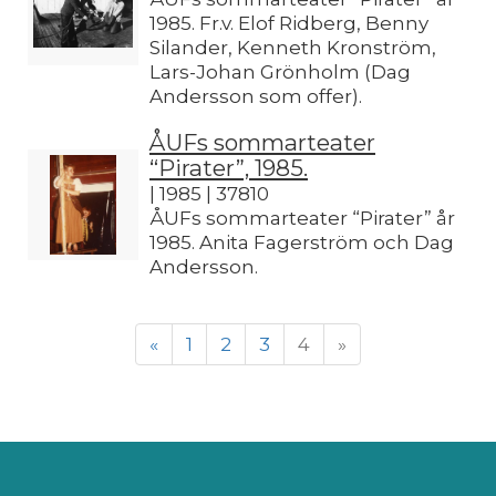
1985. Fr.v. Elof Ridberg, Benny
Silander, Kenneth Kronström,
Lars-Johan Grönholm (Dag
Andersson som offer).
ÅUFs sommarteater
“Pirater”, 1985.
| 1985 | 37810
ÅUFs sommarteater “Pirater” år
1985. Anita Fagerström och Dag
Andersson.
«
1
2
3
4
»