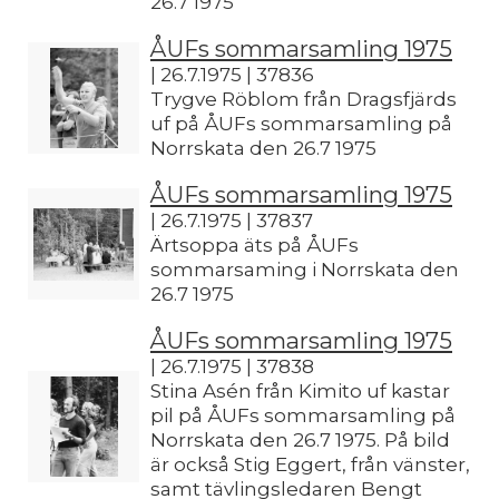
26.7 1975
ÅUFs sommarsamling 1975
| 26.7.1975 | 37836
Trygve Röblom från Dragsfjärds
uf på ÅUFs sommarsamling på
Norrskata den 26.7 1975
ÅUFs sommarsamling 1975
| 26.7.1975 | 37837
Ärtsoppa äts på ÅUFs
sommarsaming i Norrskata den
26.7 1975
ÅUFs sommarsamling 1975
| 26.7.1975 | 37838
Stina Asén från Kimito uf kastar
pil på ÅUFs sommarsamling på
Norrskata den 26.7 1975. På bild
är också Stig Eggert, från vänster,
samt tävlingsledaren Bengt