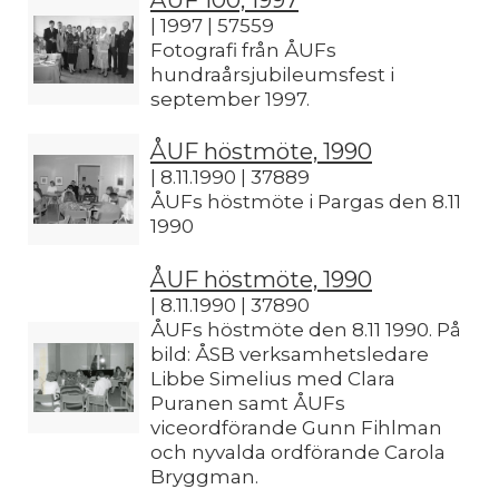
| 1997 | 57559
Fotografi från ÅUFs
hundraårsjubileumsfest i
september 1997.
ÅUF höstmöte, 1990
| 8.11.1990 | 37889
ÅUFs höstmöte i Pargas den 8.11
1990
ÅUF höstmöte, 1990
| 8.11.1990 | 37890
ÅUFs höstmöte den 8.11 1990. På
bild: ÅSB verksamhetsledare
Libbe Simelius med Clara
Puranen samt ÅUFs
viceordförande Gunn Fihlman
och nyvalda ordförande Carola
Bryggman.