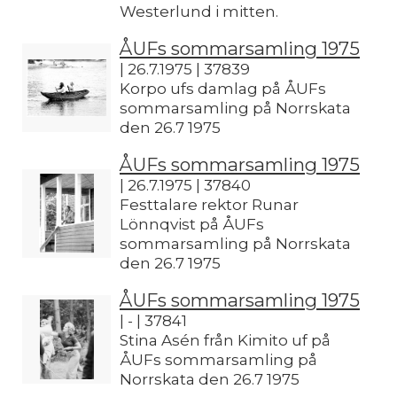
Westerlund i mitten.
ÅUFs sommarsamling 1975
| 26.7.1975 | 37839
Korpo ufs damlag på ÅUFs
sommarsamling på Norrskata
den 26.7 1975
ÅUFs sommarsamling 1975
| 26.7.1975 | 37840
Festtalare rektor Runar
Lönnqvist på ÅUFs
sommarsamling på Norrskata
den 26.7 1975
ÅUFs sommarsamling 1975
| - | 37841
Stina Asén från Kimito uf på
ÅUFs sommarsamling på
Norrskata den 26.7 1975