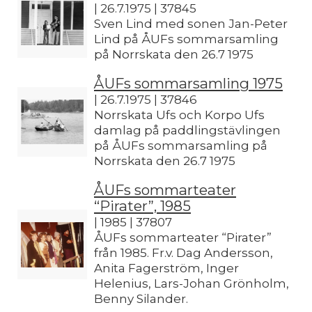
| 26.7.1975 | 37845
Sven Lind med sonen Jan-Peter
Lind på ÅUFs sommarsamling
på Norrskata den 26.7 1975
ÅUFs sommarsamling 1975
| 26.7.1975 | 37846
Norrskata Ufs och Korpo Ufs
damlag på paddlingstävlingen
på ÅUFs sommarsamling på
Norrskata den 26.7 1975
ÅUFs sommarteater
“Pirater”, 1985
| 1985 | 37807
ÅUFs sommarteater “Pirater”
från 1985. Fr.v. Dag Andersson,
Anita Fagerström, Inger
Helenius, Lars-Johan Grönholm,
Benny Silander.