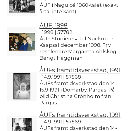
ÅUF i Nagu på 1960-talet (exakt
årtal inte känt).
ÅUF, 1998
| 1998 | 57782
ÅUF Studieresa till Nuckö och
Kaapsal december 1998. Fr.v.
reseledare Margareta Ahlskog,
Bengt Häggman
ÅUFs framtidsverkstad, 1991
| 14.9.1991 | 57568
ÅUFs framtidsverkstad den 14-
15.9 1991 i Domarby, Pargas. På
bild Christina Grönholm från
Pargas.
ÅUFs framtidsverkstad, 1991
| 14.9.1991 | 57569
ÅUFs framtidsverkstad den 14-