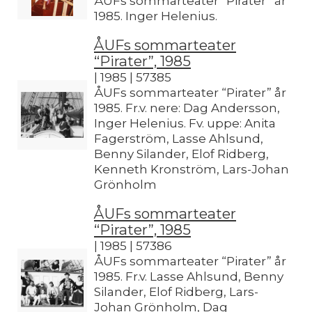
ÅUFs sommarteater “Pirater” år
1985. Inger Helenius.
ÅUFs sommarteater
“Pirater”, 1985
| 1985 | 57385
ÅUFs sommarteater “Pirater” år
1985. Fr.v. nere: Dag Andersson,
Inger Helenius. Fv. uppe: Anita
Fagerström, Lasse Ahlsund,
Benny Silander, Elof Ridberg,
Kenneth Kronström, Lars-Johan
Grönholm
ÅUFs sommarteater
“Pirater”, 1985
| 1985 | 57386
ÅUFs sommarteater “Pirater” år
1985. Fr.v. Lasse Ahlsund, Benny
Silander, Elof Ridberg, Lars-
Johan Grönholm, Dag