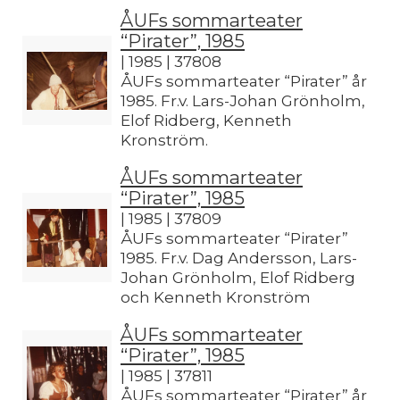
ÅUFs sommarteater
“Pirater”, 1985
| 1985 | 37808
ÅUFs sommarteater “Pirater” år
1985. Fr.v. Lars-Johan Grönholm,
Elof Ridberg, Kenneth
Kronström.
ÅUFs sommarteater
“Pirater”, 1985
| 1985 | 37809
ÅUFs sommarteater “Pirater”
1985. Fr.v. Dag Andersson, Lars-
Johan Grönholm, Elof Ridberg
och Kenneth Kronström
ÅUFs sommarteater
“Pirater”, 1985
| 1985 | 37811
ÅUFs sommarteater “Pirater” år