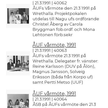
| 21.3.1991 | 40062
ÅUFs Vårmöte den 21.3 1991 på
Wrethalla. Projektpokalen
utdelas till Nagu ufs ordförande
Christel Åberg av Carola
Bryggman föb.ordf. och Mona
Lehtonen förb.sekr
ÅUF vårmöte, 1991
| 21.3.1991 | 40063
ÅUFs vårmöte 21.3 1991 på
Wrethalla. Delegater fr. vänster:
Reine Karlsson (DUV på Ålön),
Magnus Jansson, Solveig
Eriksson (båda från Korpo uf)
samt Pertti Metso (UUF)
ÅUF vårmöte, 1991
| 21.3.1991 | 40064
ÅSB på ÅUFs vårmöte den 21.3