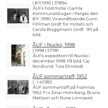
| 8.11.1990 | 37894
ÅUFs höstmöte i Gamla
Kommunalstugan i Pargas den
8.11 -1990. Viceordförande Gunn
Fihlman (ordf. för mötet) och
Carola Bryggmann (ordf. -91) på
bild.
ÅUF i Nuckö, 1998
| 1998 | 57781
ÅUFs expedition till Nuckö i
december 1998. På bild: Caj
Nordlund, Tora Ehrstedt
ÅUF sommarträff, 1952
| - | 40382
ÅUF sommarträff på Framnäs
1952. Fr.v. Einar Holmberg, Bruno
Mattson och Rune Lönnqvist.