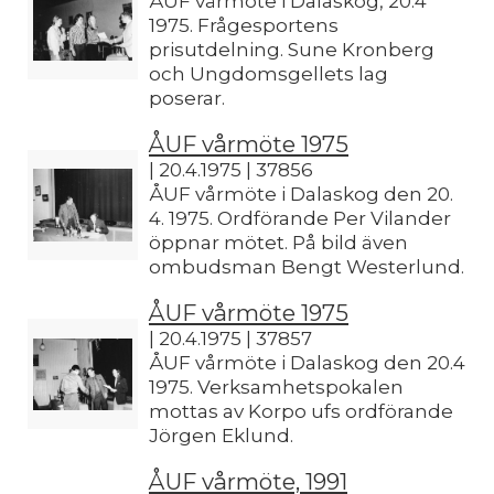
ÅUF vårmöte i Dalaskog, 20.4
1975. Frågesportens
prisutdelning. Sune Kronberg
och Ungdomsgellets lag
poserar.
ÅUF vårmöte 1975
| 20.4.1975 | 37856
ÅUF vårmöte i Dalaskog den 20.
4. 1975. Ordförande Per Vilander
öppnar mötet. På bild även
ombudsman Bengt Westerlund.
ÅUF vårmöte 1975
| 20.4.1975 | 37857
ÅUF vårmöte i Dalaskog den 20.4
1975. Verksamhetspokalen
mottas av Korpo ufs ordförande
Jörgen Eklund.
ÅUF vårmöte, 1991