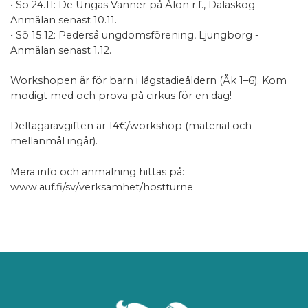
• Sö 24.11: De Ungas Vänner på Ålön r.f., Dalaskog -
Anmälan senast 10.11.
• Sö 15.12: Pederså ungdomsförening, Ljungborg -
Anmälan senast 1.12.
Workshopen är för barn i lågstadieåldern (Åk 1–6). Kom
modigt med och prova på cirkus för en dag!
Deltagaravgiften är 14€/workshop (material och
mellanmål ingår).
Mera info och anmälning hittas på:
www.auf.fi/sv/verksamhet/hostturne