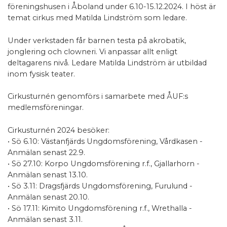
föreningshusen i Åboland under 6.10-15.12.2024. I höst är
temat cirkus med Matilda Lindström som ledare.
Under verkstaden får barnen testa på akrobatik,
jonglering och clowneri. Vi anpassar allt enligt
deltagarens nivå. Ledare Matilda Lindström är utbildad
inom fysisk teater.
Cirkusturnén genomförs i samarbete med ÅUF:s
medlemsföreningar.
Cirkusturnén 2024 besöker:
• Sö 6.10: Västanfjärds Ungdomsförening, Vårdkasen -
Anmälan senast 22.9.
• Sö 27.10: Korpo Ungdomsförening r.f., Gjallarhorn -
Anmälan senast 13.10.
• Sö 3.11: Dragsfjärds Ungdomsförening, Furulund -
Anmälan senast 20.10.
• Sö 17.11: Kimito Ungdomsförening r.f., Wrethalla -
Anmälan senast 3.11.