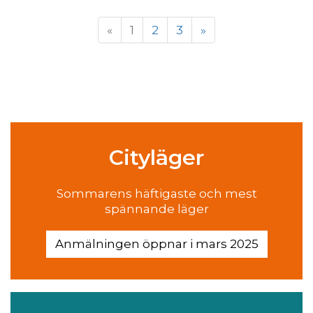
«
1
2
3
»
Cityläger
Sommarens häftigaste och mest
spännande läger
Anmälningen öppnar i mars 2025