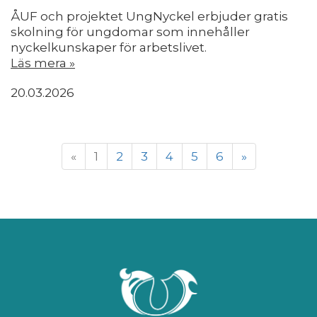
ÅUF och projektet UngNyckel erbjuder gratis
skolning för ungdomar som innehåller
nyckelkunskaper för arbetslivet.
Läs mera »
20.03.2026
«
1
2
3
4
5
6
»