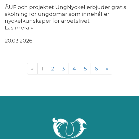
ÅUF och projektet UngNyckel erbjuder gratis
skolning för ungdomar som innehåller
nyckelkunskaper för arbetslivet.
Läs mera »
20.03.2026
«
1
2
3
4
5
6
»