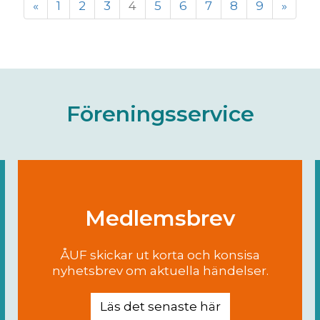
«
1
2
3
4
5
6
7
8
9
»
Föreningsservice
Medlemsbrev
ÅUF skickar ut korta och konsisa
nyhetsbrev om aktuella händelser.
Läs det senaste här