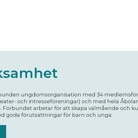
rksamhet
t obunden ungdomsorganisation med 34 medlemsfö
ater- och intresseföreningar) och med hela Åbol
Förbundet arbetar för att skapa välmående och kul
d goda förutsättningar för barn och unga.