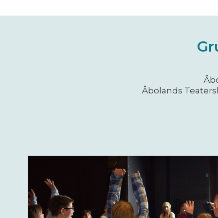
Gr
Åbo
Åbolands Teatersk