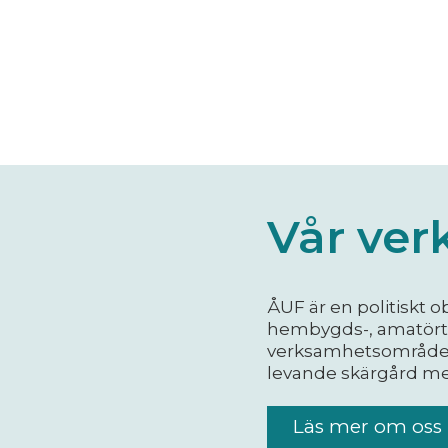
Vår ve
ÅUF är en politisk
hembygds-, amatörte
verksamhetsområde. 
levande skärgård me
Läs mer om oss