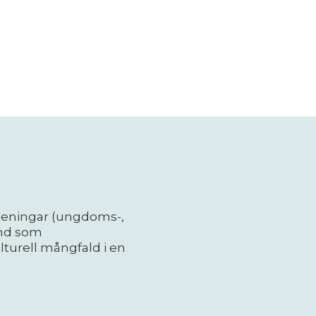
reningar (ungdoms-,
and som
turell mångfald i en