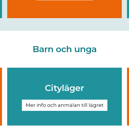
Barn och unga
Cityläger
Mer info och anmälan till lägret