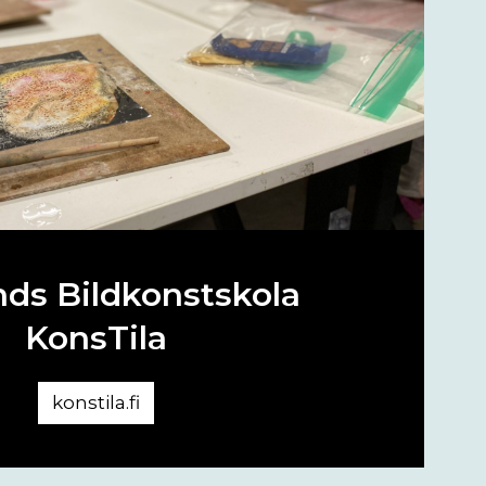
ds Bildkonstskola
KonsTila
konstila.fi