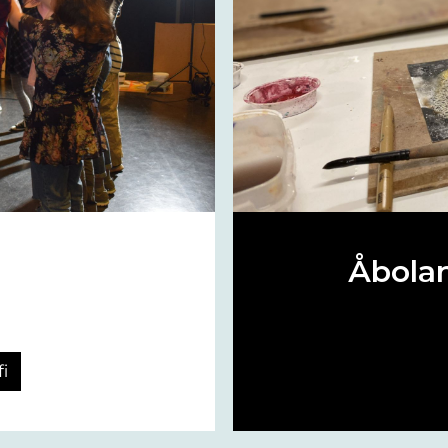
Åbolan
a
i