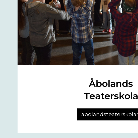
Åbolands
Teaterskol
abolandsteaterskola.f